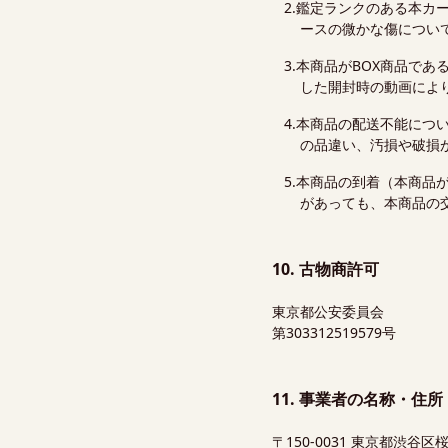
鑑定ランクのある本カ
ースの微かな傷につい
本商品がBOX商品であ
した開封時の動画によ
本商品の配送不能につ
の品違い、汚損や破損
本商品の到着（本商品
があっても、本商品の
10. 古物商許可
東京都公安委員会
第303312519579号
11. 事業者の名称・住
〒150-0031 東京都渋谷区桜丘