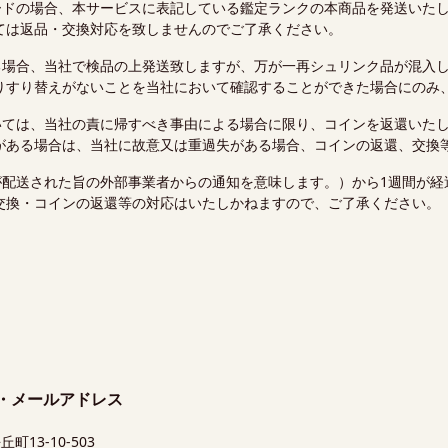
ードの場合、本サービスに表記している鑑定ランクの本商品を発送いた
ては返品・交換対応を致しませんのでご了承ください。
る場合、当社で検品の上発送致しますが、万が一再シュリンク品が混入
りすり替えがないことを当社において確認することができた場合にのみ
いては、当社の責に帰すべき事由による場合に限り、コインを返還いた
がある場合は、当社に故意又は重過失がある場合、コインの返還、交換
が配送された旨の外部事業者からの通知を意味します。）から1週間が経
交換・コインの返還等の対応はいたしかねますので、ご了承ください。
所・メールアドレス
町13-10-503