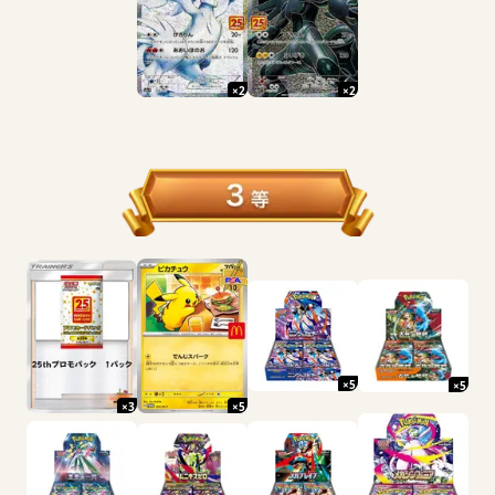
×
2
×
2
×
5
×
5
×
3
×
5