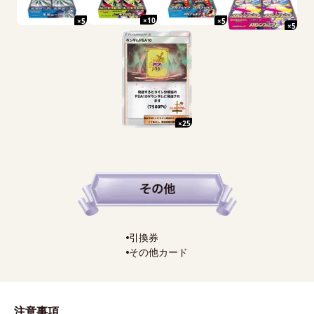
×
10
×
5
×
5
×
5
×
25
引換券
その他カード
注意事項