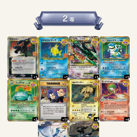
×
1
×
1
×
1
×
1
×
2
×
11
×
4
×
4