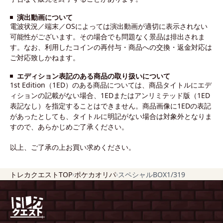
演出動画について
電波状況／端末／OSによっては演出動画が適切に表示されない
可能性がございます。その場合でも問題なく景品は排出されま
す。なお、利用したコインの再付与・商品への交換・返金対応は
ご対応致しかねます。
エディション表記のある商品の取り扱いについて
1st Edition（1ED）のある商品については、商品タイトルにエデ
ィションの記載がない場合、1EDまたはアンリミテッド版（1ED
表記なし）を指定することはできません。商品画像に1EDの表記
があったとしても、タイトルに明記がない場合は対象外となりま
すので、あらかじめご了承ください。
以上、ご了承の上お買い求めください。
›
›
トレカクエストTOP
ポケカオリパ
スペシャルBOX1/319