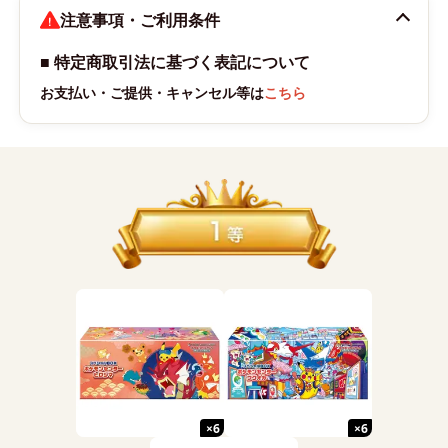
注意事項・ご利用条件
■ 特定商取引法に基づく表記について
お支払い・ご提供・キャンセル等は
こちら
賞カード一覧
×
6
×
6