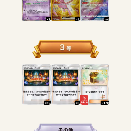
×
2
×
2
×
4
コイン
×
15
×
5
×
170
交換のみ